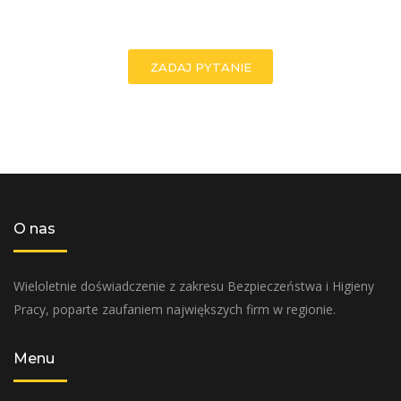
Doświadczenie w branży BHP od 2006 r.
ZADAJ PYTANIE
O nas
Wieloletnie doświadczenie z zakresu Bezpieczeństwa i Higieny
Pracy, poparte zaufaniem największych firm w regionie.
Menu